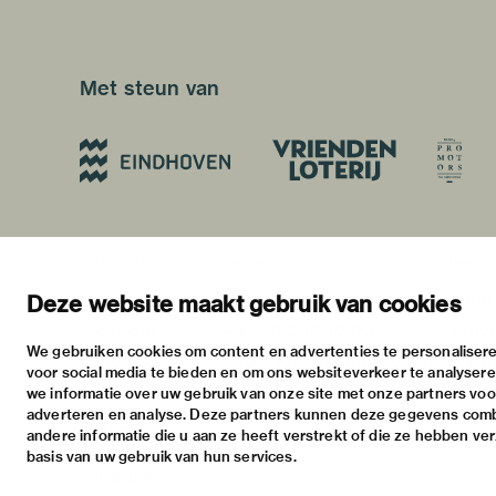
Met steun van
blijf op de hoogte
bezoekadres
bekijk
nieuwsbrief
stratumsedijk 2 eindhoven
tento
Deze website maakt gebruik van cookies
facebook
+31 40 238 10 00
activi
We gebruiken cookies om content en advertenties te personalisere
instagram
info@vanabbemuseum.nl
prakt
voor social media te bieden en om ons websiteverkeer te analyser
twitter
we informatie over uw gebruik van onze site met onze partners voor
adverteren en analyse. Deze partners kunnen deze gegevens com
linkedin
andere informatie die u aan ze heeft verstrekt of die ze hebben ve
basis van uw gebruik van hun services.
Inloggen