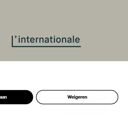
taan
Weigeren