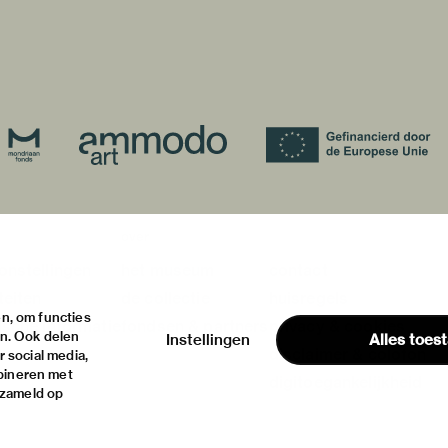
over
onstellingen
het museum
contact
teiten
de collectie
huisregels
n, om functies
ische informatie
fondsen & partners
privacy & cookies
en. Ook delen
Instellingen
Alles toes
disclaimer & colofon
 social media,
bineren met
digitoegankelijkheid
rzameld op