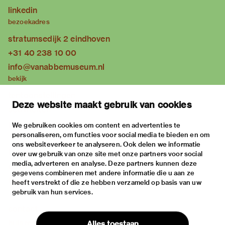
linkedin
bezoekadres
stratumsedijk 2 eindhoven
+31 40 238 10 00
info@vanabbemuseum.nl
bekijk
tentoonstellingen
Deze website maakt gebruik van cookies
activiteiten
praktische informatie
We gebruiken cookies om content en advertenties te
personaliseren, om functies voor social media te bieden en om
over
ons websiteverkeer te analyseren. Ook delen we informatie
het museum
over uw gebruik van onze site met onze partners voor social
media, adverteren en analyse. Deze partners kunnen deze
de collectie
gegevens combineren met andere informatie die u aan ze
fondsen & partners
heeft verstrekt of die ze hebben verzameld op basis van uw
gebruik van hun services.
contact
huisregels
Alles toestaan