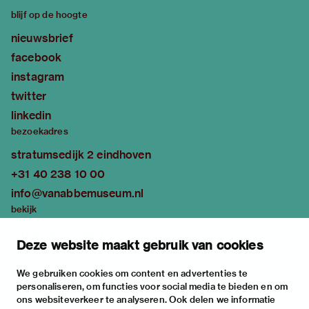
blijf op de hoogte
nieuwsbrief
facebook
instagram
twitter
linkedin
bezoekadres
stratumsedijk 2 eindhoven
+31 40 238 10 00
info@vanabbemuseum.nl
bekijk
tentoonstellingen
Deze website maakt gebruik van cookies
activiteiten
praktische informatie
We gebruiken cookies om content en advertenties te
personaliseren, om functies voor social media te bieden en om
over
ons websiteverkeer te analyseren. Ook delen we informatie