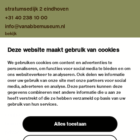
stratumsedijk 2 eindhoven
+31 40 238 10 00
info@vanabbemuseum.nl
bekijk
tentoonstellingen
Deze website maakt gebruik van cookies
activiteiten
praktische informatie
We gebruiken cookies om content en advertenties te
personaliseren, om functies voor social media te bieden en om
over
ons websiteverkeer te analyseren. Ook delen we informatie
het museum
over uw gebruik van onze site met onze partners voor social
media, adverteren en analyse. Deze partners kunnen deze
de collectie
gegevens combineren met andere informatie die u aan ze
fondsen & partners
heeft verstrekt of die ze hebben verzameld op basis van uw
gebruik van hun services.
contact
huisregels
Alles toestaan
privacy & cookies