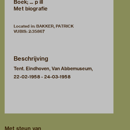
Boek; ... p ill
Met biografie
Located in: BAKKER, PATRICK
VUBIS
:
2:35867
Beschrijving
Tent. Eindhoven, Van Abbemuseum,
22-02-1958 - 24-03-1958
Met steun van