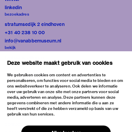
linkedin
bezoekadres
stratumsedijk 2 eindhoven
+31 40 238 10 00
info@vanabbemuseum.nl
bekijk
tentoonstellingen
Deze website maakt gebruik van cookies
activiteiten
praktische informatie
We gebruiken cookies om content en advertenties te
personaliseren, om functies voor social media te bieden en om
over
ons websiteverkeer te analyseren. Ook delen we informatie
het museum
over uw gebruik van onze site met onze partners voor social
media, adverteren en analyse. Deze partners kunnen deze
de collectie
gegevens combineren met andere informatie die u aan ze
fondsen & partners
heeft verstrekt of die ze hebben verzameld op basis van uw
gebruik van hun services.
contact