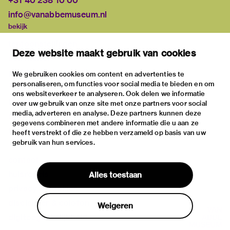
+31 40 238 10 00
info@vanabbemuseum.nl
bekijk
tentoonstellingen
Deze website maakt gebruik van cookies
activiteiten
praktische informatie
We gebruiken cookies om content en advertenties te
personaliseren, om functies voor social media te bieden en om
over
ons websiteverkeer te analyseren. Ook delen we informatie
het museum
over uw gebruik van onze site met onze partners voor social
media, adverteren en analyse. Deze partners kunnen deze
de collectie
gegevens combineren met andere informatie die u aan ze
fondsen & partners
heeft verstrekt of die ze hebben verzameld op basis van uw
gebruik van hun services.
contact
huisregels
Alles toestaan
privacy & cookies
disclaimer & colofon
Weigeren
digitoegankelijkheid