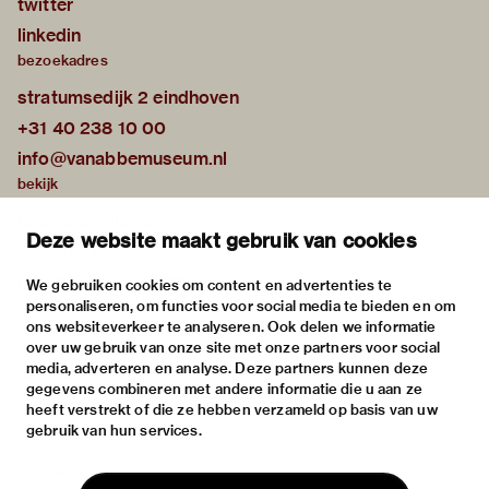
twitter
linkedin
bezoekadres
stratumsedijk 2 eindhoven
+31 40 238 10 00
info@vanabbemuseum.nl
bekijk
tentoonstellingen
Deze website maakt gebruik van cookies
activiteiten
praktische informatie
We gebruiken cookies om content en advertenties te
personaliseren, om functies voor social media te bieden en om
over
ons websiteverkeer te analyseren. Ook delen we informatie
het museum
over uw gebruik van onze site met onze partners voor social
media, adverteren en analyse. Deze partners kunnen deze
de collectie
gegevens combineren met andere informatie die u aan ze
fondsen & partners
heeft verstrekt of die ze hebben verzameld op basis van uw
gebruik van hun services.
contact