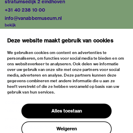
stratumsedijk 2 eindhoven
+31 40 238 10 00
info@vanabbemuseum.nl
bekijk
tentoonstellingen
Deze website maakt gebruik van cookies
activiteiten
praktische informatie
We gebruiken cookies om content en advertenties te
personaliseren, om functies voor social media te bieden en om
over
ons websiteverkeer te analyseren. Ook delen we informatie
het museum
over uw gebruik van onze site met onze partners voor social
media, adverteren en analyse. Deze partners kunnen deze
de collectie
gegevens combineren met andere informatie die u aan ze
fondsen & partners
heeft verstrekt of die ze hebben verzameld op basis van uw
gebruik van hun services.
contact
huisregels
Alles toestaan
privacy & cookies
disclaimer & colofon
Weigeren