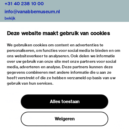
+31 40 238 10 00
info@vanabbemuseum.nl
bekijk
tentoonstellingen
Deze website maakt gebruik van cookies
activiteiten
praktische informatie
We gebruiken cookies om content en advertenties te
personaliseren, om functies voor social media te bieden en om
over
ons websiteverkeer te analyseren. Ook delen we informatie
het museum
over uw gebruik van onze site met onze partners voor social
media, adverteren en analyse. Deze partners kunnen deze
de collectie
gegevens combineren met andere informatie die u aan ze
fondsen & partners
heeft verstrekt of die ze hebben verzameld op basis van uw
gebruik van hun services.
contact
huisregels
Alles toestaan
privacy & cookies
disclaimer & colofon
Weigeren
digitoegankelijkheid