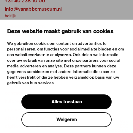
+31 40 238 10 00
info@vanabbemuseum.nl
bekijk
tentoonstellingen
Deze website maakt gebruik van cookies
activiteiten
praktische informatie
We gebruiken cookies om content en advertenties te
personaliseren, om functies voor social media te bieden en om
over
ons websiteverkeer te analyseren. Ook delen we informatie
het museum
over uw gebruik van onze site met onze partners voor social
media, adverteren en analyse. Deze partners kunnen deze
de collectie
gegevens combineren met andere informatie die u aan ze
fondsen & partners
heeft verstrekt of die ze hebben verzameld op basis van uw
gebruik van hun services.
contact
huisregels
Alles toestaan
privacy & cookies
disclaimer & colofon
Weigeren
digitoegankelijkheid