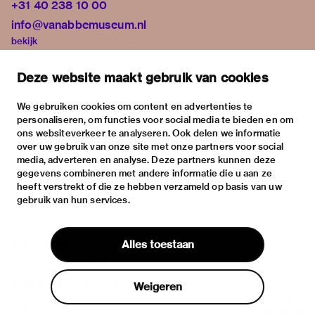
+31 40 238 10 00
info@vanabbemuseum.nl
bekijk
tentoonstellingen
Deze website maakt gebruik van cookies
activiteiten
praktische informatie
We gebruiken cookies om content en advertenties te
personaliseren, om functies voor social media te bieden en om
over
ons websiteverkeer te analyseren. Ook delen we informatie
het museum
over uw gebruik van onze site met onze partners voor social
media, adverteren en analyse. Deze partners kunnen deze
de collectie
gegevens combineren met andere informatie die u aan ze
fondsen & partners
heeft verstrekt of die ze hebben verzameld op basis van uw
gebruik van hun services.
contact
huisregels
Alles toestaan
privacy & cookies
disclaimer & colofon
Weigeren
digitoegankelijkheid