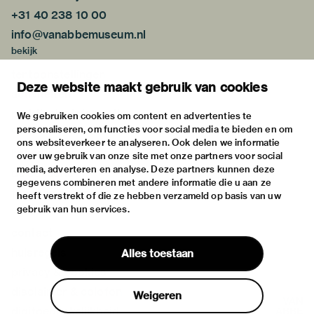
+31 40 238 10 00
info@vanabbemuseum.nl
bekijk
tentoonstellingen
Deze website maakt gebruik van cookies
activiteiten
praktische informatie
We gebruiken cookies om content en advertenties te
personaliseren, om functies voor social media te bieden en om
over
ons websiteverkeer te analyseren. Ook delen we informatie
het museum
over uw gebruik van onze site met onze partners voor social
media, adverteren en analyse. Deze partners kunnen deze
de collectie
gegevens combineren met andere informatie die u aan ze
fondsen & partners
heeft verstrekt of die ze hebben verzameld op basis van uw
gebruik van hun services.
contact
huisregels
Alles toestaan
privacy & cookies
disclaimer & colofon
Weigeren
digitoegankelijkheid