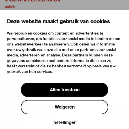
bekijk
tentoonstellingen
Deze website maakt gebruik van cookies
activiteiten
praktische informatie
We gebruiken cookies om content en advertenties te
personaliseren, om functies voor social media te bieden en om
over
ons websiteverkeer te analyseren. Ook delen we informatie
het museum
over uw gebruik van onze site met onze partners voor social
media, adverteren en analyse. Deze partners kunnen deze
de collectie
gegevens combineren met andere informatie die u aan ze
fondsen & partners
heeft verstrekt of die ze hebben verzameld op basis van uw
gebruik van hun services.
contact
huisregels
Alles toestaan
privacy & cookies
disclaimer & colofon
Weigeren
digitoegankelijkheid
Instellingen
Inloggen