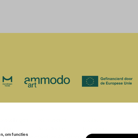
over
onstellingen
het museum
contact
teiten
de collectie
huisregels
n, om functies
ische informatie
fondsen & partners
privacy & cookies