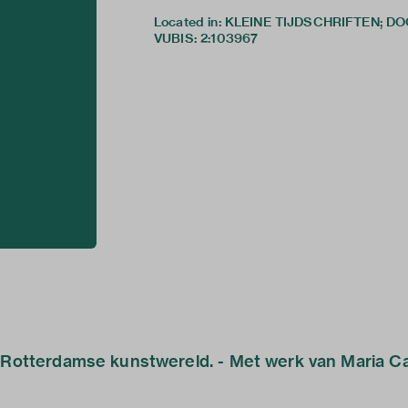
Located in: KLEINE TIJDSCHRIFTEN; D
VUBIS
:
2:103967
 Rotterdamse kunstwereld. - Met werk van Maria Carl