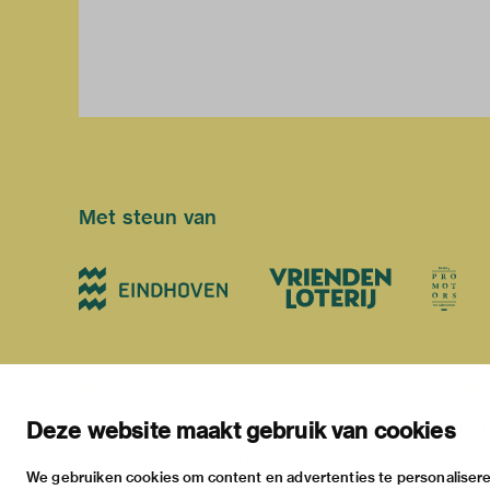
Met steun van
blijf op de hoogte
bezoekadres
bekijk
nieuwsbrief
stratumsedijk 2 eindhoven
tento
Deze website maakt gebruik van cookies
facebook
+31 40 238 10 00
activi
We gebruiken cookies om content en advertenties te personalisere
instagram
info@vanabbemuseum.nl
prakt