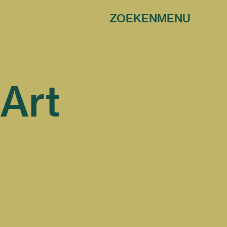
ZOEKEN
MENU
 Art