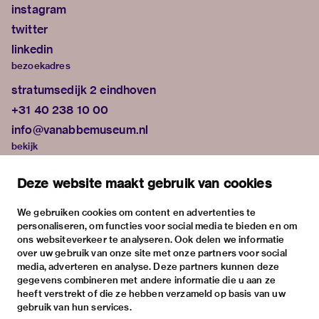
instagram
twitter
linkedin
bezoekadres
stratumsedijk 2 eindhoven
+31 40 238 10 00
info@vanabbemuseum.nl
bekijk
tentoonstellingen
Deze website maakt gebruik van cookies
activiteiten
praktische informatie
We gebruiken cookies om content en advertenties te
personaliseren, om functies voor social media te bieden en om
over
ons websiteverkeer te analyseren. Ook delen we informatie
het museum
over uw gebruik van onze site met onze partners voor social
media, adverteren en analyse. Deze partners kunnen deze
de collectie
gegevens combineren met andere informatie die u aan ze
fondsen & partners
heeft verstrekt of die ze hebben verzameld op basis van uw
gebruik van hun services.