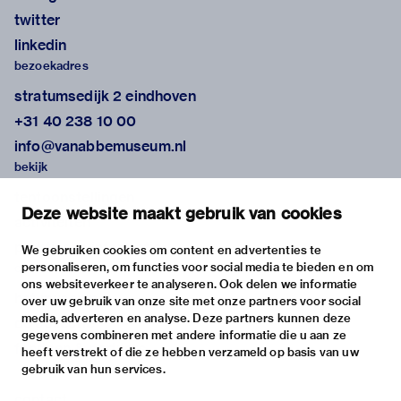
twitter
linkedin
bezoekadres
stratumsedijk 2 eindhoven
+31 40 238 10 00
info@vanabbemuseum.nl
bekijk
tentoonstellingen
Deze website maakt gebruik van cookies
activiteiten
praktische informatie
We gebruiken cookies om content en advertenties te
personaliseren, om functies voor social media te bieden en om
over
ons websiteverkeer te analyseren. Ook delen we informatie
het museum
over uw gebruik van onze site met onze partners voor social
media, adverteren en analyse. Deze partners kunnen deze
de collectie
gegevens combineren met andere informatie die u aan ze
fondsen & partners
heeft verstrekt of die ze hebben verzameld op basis van uw
gebruik van hun services.
contact