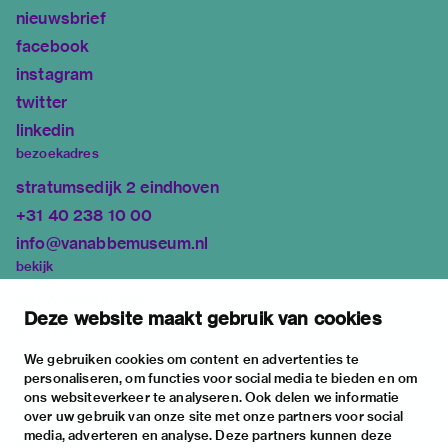
nieuwsbrief
facebook
instagram
twitter
linkedin
bezoekadres
stratumsedijk 2 eindhoven
+31 40 238 10 00
info@vanabbemuseum.nl
bekijk
tentoonstellingen
Deze website maakt gebruik van cookies
activiteiten
praktische informatie
We gebruiken cookies om content en advertenties te
personaliseren, om functies voor social media te bieden en om
over
ons websiteverkeer te analyseren. Ook delen we informatie
het museum
over uw gebruik van onze site met onze partners voor social
media, adverteren en analyse. Deze partners kunnen deze
de collectie