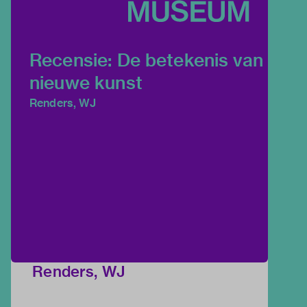
Recensie: De betekenis van
nieuwe kunst
Renders, WJ
Renders, WJ