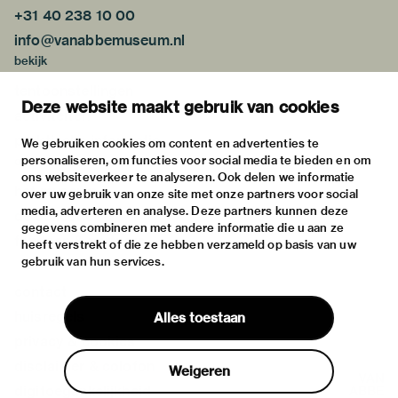
+31 40 238 10 00
info@vanabbemuseum.nl
bekijk
tentoonstellingen
Deze website maakt gebruik van cookies
activiteiten
praktische informatie
We gebruiken cookies om content en advertenties te
personaliseren, om functies voor social media te bieden en om
over
ons websiteverkeer te analyseren. Ook delen we informatie
het museum
over uw gebruik van onze site met onze partners voor social
media, adverteren en analyse. Deze partners kunnen deze
de collectie
gegevens combineren met andere informatie die u aan ze
fondsen & partners
heeft verstrekt of die ze hebben verzameld op basis van uw
gebruik van hun services.
contact
huisregels
Alles toestaan
privacy & cookies
disclaimer & colofon
Weigeren
digitoegankelijkheid