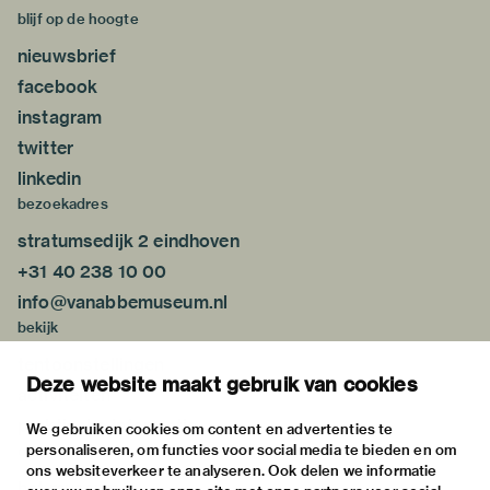
blijf op de hoogte
nieuwsbrief
facebook
instagram
twitter
linkedin
bezoekadres
stratumsedijk 2 eindhoven
+31 40 238 10 00
info@vanabbemuseum.nl
bekijk
tentoonstellingen
Deze website maakt gebruik van cookies
activiteiten
praktische informatie
We gebruiken cookies om content en advertenties te
personaliseren, om functies voor social media te bieden en om
over
ons websiteverkeer te analyseren. Ook delen we informatie
het museum