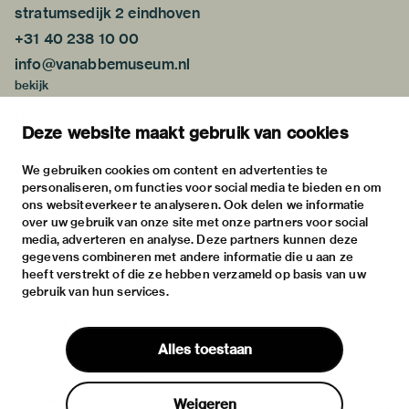
stratumsedijk 2 eindhoven
+31 40 238 10 00
info@vanabbemuseum.nl
bekijk
tentoonstellingen
Deze website maakt gebruik van cookies
activiteiten
praktische informatie
We gebruiken cookies om content en advertenties te
personaliseren, om functies voor social media te bieden en om
over
ons websiteverkeer te analyseren. Ook delen we informatie
het museum
over uw gebruik van onze site met onze partners voor social
media, adverteren en analyse. Deze partners kunnen deze
de collectie
gegevens combineren met andere informatie die u aan ze
fondsen & partners
heeft verstrekt of die ze hebben verzameld op basis van uw
gebruik van hun services.
contact
huisregels
Alles toestaan
privacy & cookies
disclaimer & colofon
Weigeren