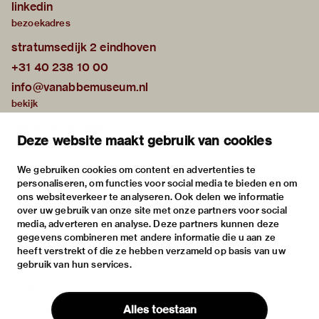
linkedin
bezoekadres
stratumsedijk 2 eindhoven
+31 40 238 10 00
info@vanabbemuseum.nl
bekijk
tentoonstellingen
Deze website maakt gebruik van cookies
activiteiten
praktische informatie
We gebruiken cookies om content en advertenties te
personaliseren, om functies voor social media te bieden en om
over
ons websiteverkeer te analyseren. Ook delen we informatie
het museum
over uw gebruik van onze site met onze partners voor social
media, adverteren en analyse. Deze partners kunnen deze
de collectie
gegevens combineren met andere informatie die u aan ze
fondsen & partners
heeft verstrekt of die ze hebben verzameld op basis van uw
gebruik van hun services.
contact
huisregels
Alles toestaan