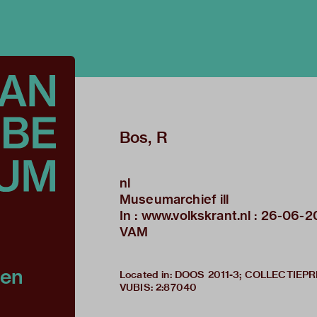
Bos, R
nl
Museumarchief ill
In : www.volkskrant.nl : 26-06-
VAM
een
Located in: DOOS 2011-3; COLLECTIEP
VUBIS
:
2:87040