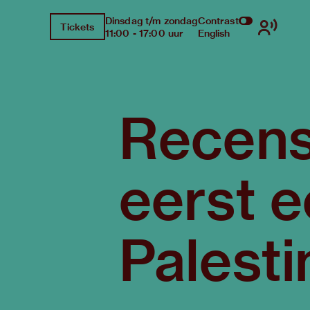
Dinsdag t/m zondag
Contrast
Tickets
11:00 - 17:00 uur
English
Recens
eerst e
Palesti