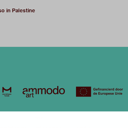
o in Palestine
over
onstellingen
het museum
contact