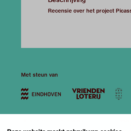
Recensie over het project Picass
Met steun van
blijf op de hoogte
bezoekadres
bekijk
nieuwsbrief
stratumsedijk 2 eindhoven
tento