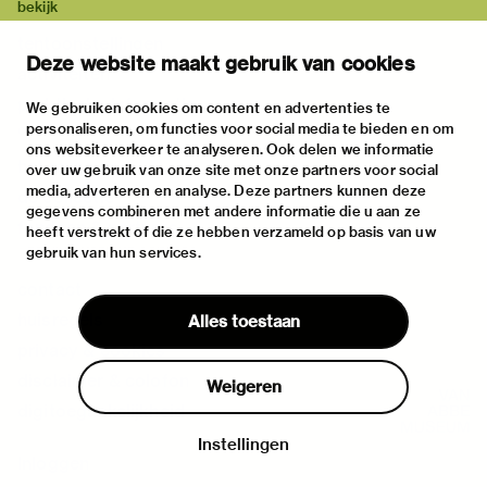
bekijk
tentoonstellingen
Deze website maakt gebruik van cookies
activiteiten
praktische informatie
We gebruiken cookies om content en advertenties te
personaliseren, om functies voor social media te bieden en om
over
ons websiteverkeer te analyseren. Ook delen we informatie
het museum
over uw gebruik van onze site met onze partners voor social
media, adverteren en analyse. Deze partners kunnen deze
de collectie
gegevens combineren met andere informatie die u aan ze
fondsen & partners
heeft verstrekt of die ze hebben verzameld op basis van uw
gebruik van hun services.
contact
huisregels
Alles toestaan
privacy & cookies
disclaimer & colofon
Weigeren
digitoegankelijkheid
Instellingen
Inloggen