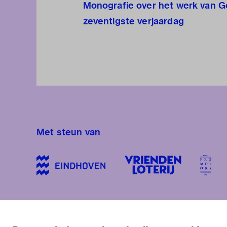
Monografie over het werk van Ge
zeventigste verjaardag
Met steun van
blijf op de hoogte
bezoekadres
bekijk