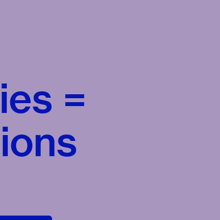
ies =
ions