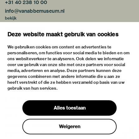
+31 40 238 10 00
info@vanabbemuseum.nl
bekijk
tentoonstellingen
Deze website maakt gebruik van cookies
activiteiten
praktische informatie
We gebruiken cookies om content en advertenties te
personaliseren, om functies voor social media te bieden en om
over
ons websiteverkeer te analyseren. Ook delen we informatie
het museum
over uw gebruik van onze site met onze partners voor social
media, adverteren en analyse. Deze partners kunnen deze
de collectie
gegevens combineren met andere informatie die u aan ze
fondsen & partners
heeft verstrekt of die ze hebben verzameld op basis van uw
gebruik van hun services.
contact
huisregels
Alles toestaan
privacy & cookies
disclaimer & colofon
Weigeren
digitoegankelijkheid