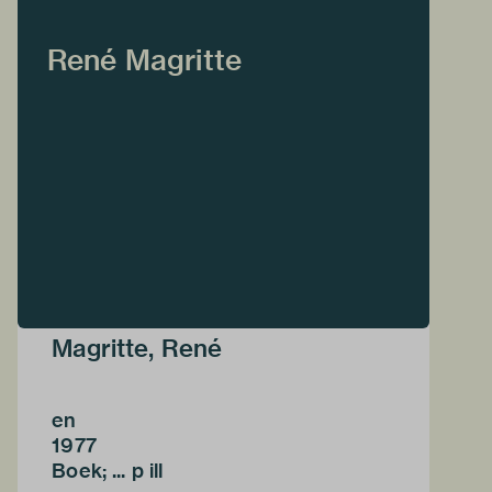
René Magritte
Magritte, René
en
1977
Boek; ... p ill