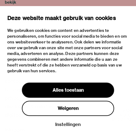
bekijk
tentoonstellingen
Deze website maakt gebruik van cookies
activiteiten
praktische informatie
We gebruiken cookies om content en advertenties te
personaliseren, om functies voor social media te bieden en om
over
ons websiteverkeer te analyseren. Ook delen we informatie
het museum
over uw gebruik van onze site met onze partners voor social
media, adverteren en analyse. Deze partners kunnen deze
de collectie
gegevens combineren met andere informatie die u aan ze
fondsen & partners
heeft verstrekt of die ze hebben verzameld op basis van uw
gebruik van hun services.
contact
huisregels
Alles toestaan
privacy & cookies
disclaimer & colofon
Weigeren
digitoegankelijkheid
Instellingen
Inloggen