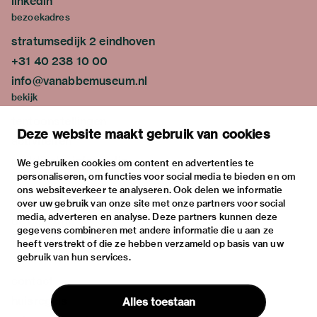
linkedin
bezoekadres
stratumsedijk 2 eindhoven
+31 40 238 10 00
info@vanabbemuseum.nl
bekijk
tentoonstellingen
Deze website maakt gebruik van cookies
activiteiten
praktische informatie
We gebruiken cookies om content en advertenties te
personaliseren, om functies voor social media te bieden en om
over
ons websiteverkeer te analyseren. Ook delen we informatie
het museum
over uw gebruik van onze site met onze partners voor social
media, adverteren en analyse. Deze partners kunnen deze
de collectie
gegevens combineren met andere informatie die u aan ze
fondsen & partners
heeft verstrekt of die ze hebben verzameld op basis van uw
gebruik van hun services.
contact
huisregels
Alles toestaan