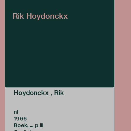
Rik Hoydonckx
Hoydonckx , Rik
nl
1966
Boek; ... p ill