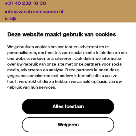
+31 40 238 10 00
info@vanabbemuseum.nl
bekijk
tentoonstellingen
Deze website maakt gebruik van cookies
activiteiten
praktische informatie
We gebruiken cookies om content en advertenties te
personaliseren, om functies voor social media te bieden en om
over
ons websiteverkeer te analyseren. Ook delen we informatie
het museum
over uw gebruik van onze site met onze partners voor social
media, adverteren en analyse. Deze partners kunnen deze
de collectie
gegevens combineren met andere informatie die u aan ze
fondsen & partners
heeft verstrekt of die ze hebben verzameld op basis van uw
gebruik van hun services.
contact
huisregels
Alles toestaan
privacy & cookies
disclaimer & colofon
Weigeren
digitoegankelijkheid