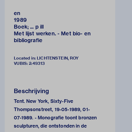
en
1989
Boek; ... p ill
Met lijst werken. - Met bio- en
bibliografie
Located in: LICHTENSTEIN, ROY
VUBIS
:
2:49313
Beschrijving
Tent. New York, Sixty-Five
Thompsonstreet, 19-05-1989, 01-
07-1989. - Monografie toont bronzen
sculpturen, die ontstonden in de