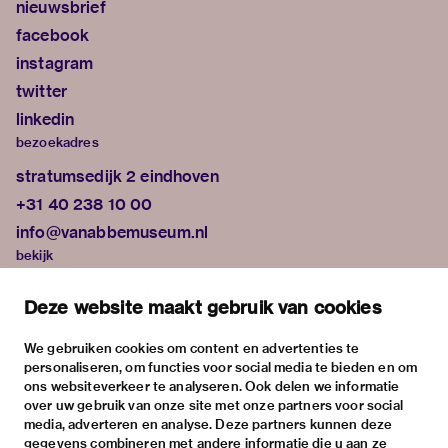
nieuwsbrief
facebook
instagram
twitter
linkedin
bezoekadres
stratumsedijk 2 eindhoven
+31 40 238 10 00
info@vanabbemuseum.nl
bekijk
tentoonstellingen
Deze website maakt gebruik van cookies
activiteiten
praktische informatie
We gebruiken cookies om content en advertenties te
personaliseren, om functies voor social media te bieden en om
over
ons websiteverkeer te analyseren. Ook delen we informatie
het museum
over uw gebruik van onze site met onze partners voor social
media, adverteren en analyse. Deze partners kunnen deze
de collectie
gegevens combineren met andere informatie die u aan ze