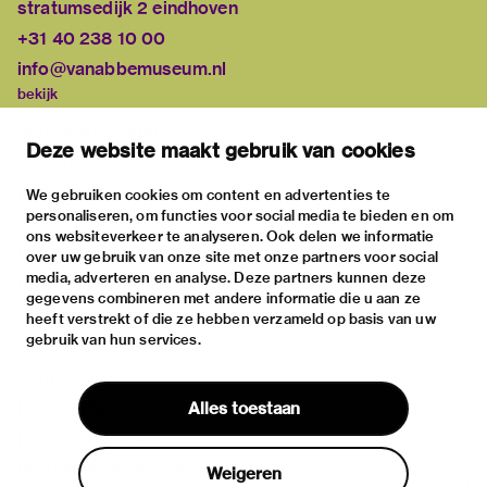
stratumsedijk 2 eindhoven
+31 40 238 10 00
info@vanabbemuseum.nl
bekijk
tentoonstellingen
Deze website maakt gebruik van cookies
activiteiten
praktische informatie
We gebruiken cookies om content en advertenties te
personaliseren, om functies voor social media te bieden en om
over
ons websiteverkeer te analyseren. Ook delen we informatie
het museum
over uw gebruik van onze site met onze partners voor social
media, adverteren en analyse. Deze partners kunnen deze
de collectie
gegevens combineren met andere informatie die u aan ze
fondsen & partners
heeft verstrekt of die ze hebben verzameld op basis van uw
gebruik van hun services.
contact
huisregels
Alles toestaan
privacy & cookies
disclaimer & colofon
Weigeren