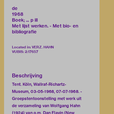
de
1968
Boek; ... p ill
Met lijst werken. - Met bio- en
bibliografie
Located in: VERZ. HAHN
VUBIS
:
2:17657
Beschrijving
Tent. Köln, Wallraf-Richartz-
Museum, 03-05-1968, 07-07-1968. -
Groepstentoonstelling met werk uit
de verzameling van Wolfgang Hahn
(1924) van o.m. Dan Flavin (New