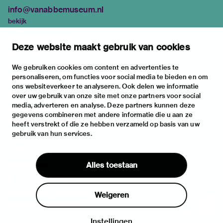
info@vanabbemuseum.nl
bekijk
tentoonstellingen
Deze website maakt gebruik van cookies
activiteiten
praktische informatie
We gebruiken cookies om content en advertenties te
personaliseren, om functies voor social media te bieden en om
over
ons websiteverkeer te analyseren. Ook delen we informatie
het museum
over uw gebruik van onze site met onze partners voor social
media, adverteren en analyse. Deze partners kunnen deze
de collectie
gegevens combineren met andere informatie die u aan ze
fondsen & partners
heeft verstrekt of die ze hebben verzameld op basis van uw
gebruik van hun services.
contact
huisregels
Alles toestaan
privacy & cookies
disclaimer & colofon
Weigeren
digitoegankelijkheid
Instellingen