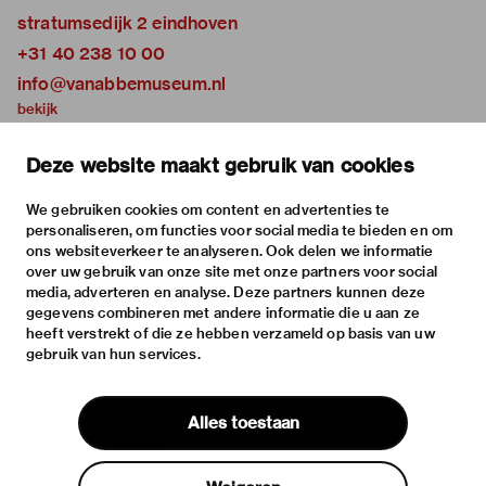
stratumsedijk 2 eindhoven
+31 40 238 10 00
info@vanabbemuseum.nl
bekijk
tentoonstellingen
Deze website maakt gebruik van cookies
activiteiten
praktische informatie
We gebruiken cookies om content en advertenties te
personaliseren, om functies voor social media te bieden en om
over
ons websiteverkeer te analyseren. Ook delen we informatie
het museum
over uw gebruik van onze site met onze partners voor social
media, adverteren en analyse. Deze partners kunnen deze
de collectie
gegevens combineren met andere informatie die u aan ze
fondsen & partners
heeft verstrekt of die ze hebben verzameld op basis van uw
gebruik van hun services.
contact
huisregels
Alles toestaan
privacy & cookies
disclaimer & colofon