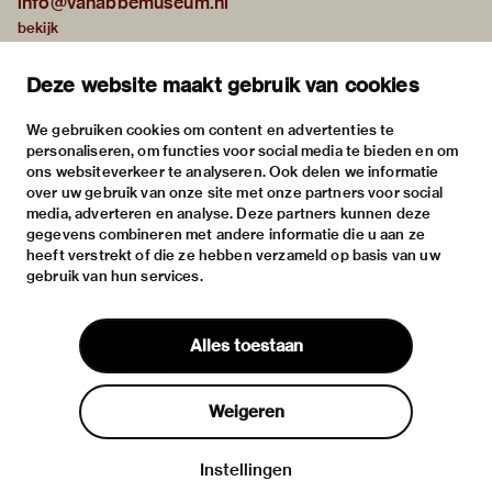
info@vanabbemuseum.nl
bekijk
tentoonstellingen
Deze website maakt gebruik van cookies
activiteiten
praktische informatie
We gebruiken cookies om content en advertenties te
personaliseren, om functies voor social media te bieden en om
over
ons websiteverkeer te analyseren. Ook delen we informatie
het museum
over uw gebruik van onze site met onze partners voor social
media, adverteren en analyse. Deze partners kunnen deze
de collectie
gegevens combineren met andere informatie die u aan ze
fondsen & partners
heeft verstrekt of die ze hebben verzameld op basis van uw
gebruik van hun services.
contact
huisregels
Alles toestaan
privacy & cookies
disclaimer & colofon
Weigeren
digitoegankelijkheid
Instellingen
Inloggen