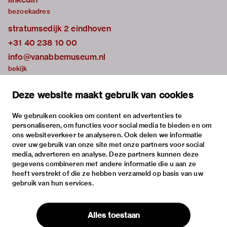
bezoekadres
stratumsedijk 2 eindhoven
+31 40 238 10 00
info@vanabbemuseum.nl
bekijk
tentoonstellingen
Deze website maakt gebruik van cookies
activiteiten
praktische informatie
We gebruiken cookies om content en advertenties te
personaliseren, om functies voor social media te bieden en om
over
ons websiteverkeer te analyseren. Ook delen we informatie
het museum
over uw gebruik van onze site met onze partners voor social
media, adverteren en analyse. Deze partners kunnen deze
de collectie
gegevens combineren met andere informatie die u aan ze
fondsen & partners
heeft verstrekt of die ze hebben verzameld op basis van uw
gebruik van hun services.
contact
huisregels
Alles toestaan