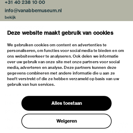
+31 40 238 10 00
info@vanabbemuseum.nl
bekijk
tentoonstellingen
Deze website maakt gebruik van cookies
activiteiten
praktische informatie
We gebruiken cookies om content en advertenties te
personaliseren, om functies voor social media te bieden en om
over
ons websiteverkeer te analyseren. Ook delen we informatie
het museum
over uw gebruik van onze site met onze partners voor social
media, adverteren en analyse. Deze partners kunnen deze
de collectie
gegevens combineren met andere informatie die u aan ze
fondsen & partners
heeft verstrekt of die ze hebben verzameld op basis van uw
gebruik van hun services.
contact
huisregels
Alles toestaan
privacy & cookies
disclaimer & colofon
Weigeren
digitoegankelijkheid