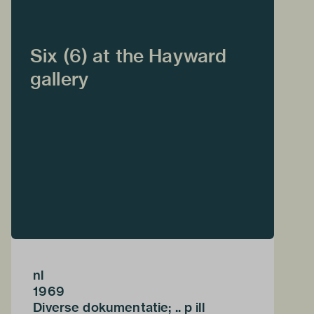
Six (6) at the Hayward
gallery
nl
1969
Diverse dokumentatie; .. p ill