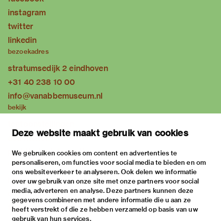
instagram
twitter
linkedin
bezoekadres
stratumsedijk 2 eindhoven
+31 40 238 10 00
info@vanabbemuseum.nl
bekijk
tentoonstellingen
Deze website maakt gebruik van cookies
activiteiten
praktische informatie
We gebruiken cookies om content en advertenties te
personaliseren, om functies voor social media te bieden en om
over
ons websiteverkeer te analyseren. Ook delen we informatie
het museum
over uw gebruik van onze site met onze partners voor social
media, adverteren en analyse. Deze partners kunnen deze
de collectie
gegevens combineren met andere informatie die u aan ze
fondsen & partners
heeft verstrekt of die ze hebben verzameld op basis van uw
gebruik van hun services.