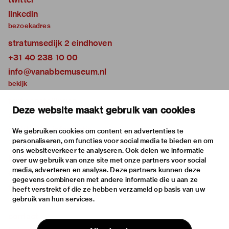
linkedin
bezoekadres
stratumsedijk 2 eindhoven
+31 40 238 10 00
info@vanabbemuseum.nl
bekijk
tentoonstellingen
Deze website maakt gebruik van cookies
activiteiten
praktische informatie
We gebruiken cookies om content en advertenties te
personaliseren, om functies voor social media te bieden en om
over
ons websiteverkeer te analyseren. Ook delen we informatie
het museum
over uw gebruik van onze site met onze partners voor social
media, adverteren en analyse. Deze partners kunnen deze
de collectie
gegevens combineren met andere informatie die u aan ze
fondsen & partners
heeft verstrekt of die ze hebben verzameld op basis van uw
gebruik van hun services.
contact