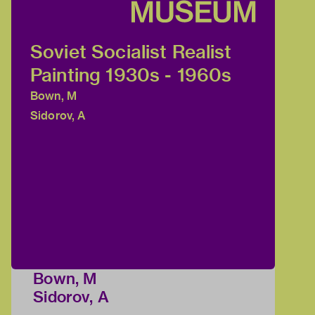
Soviet Socialist Realist
Painting 1930s - 1960s
Bown, M
Sidorov, A
Bown, M
Sidorov, A