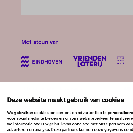
Met steun van
blijf op de hoogte
bezoekadres
bekijk
nieuwsbrief
stratumsedijk 2 eindhoven
tento
Deze website maakt gebruik van cookies
facebook
+31 40 238 10 00
activi
We gebruiken cookies om content en advertenties te personalisere
instagram
info@vanabbemuseum.nl
prakt
voor social media te bieden en om ons websiteverkeer te analyser
twitter
we informatie over uw gebruik van onze site met onze partners voor
adverteren en analyse. Deze partners kunnen deze gegevens com
linkedin