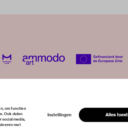
over
onstellingen
het museum
contact
teiten
de collectie
huisregels
n, om functies
ische informatie
fondsen & partners
privacy & cookies
en. Ook delen
Instellingen
Alles toes
disclaimer & colofon
 social media,
bineren met
digitoegankelijkheid