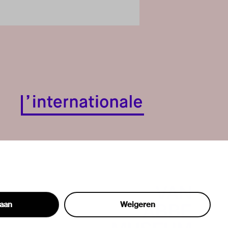
taan
Weigeren