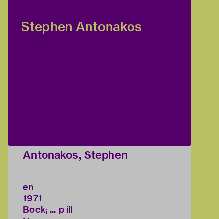
Stephen Antonakos
Antonakos, Stephen
en
1971
Boek; ... p ill