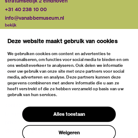
stratumsedijk 2 eindhoven
+31 40 238 10 00
info@vanabbemuseum.nl
bekijk
tentoonstellingen
Deze website maakt gebruik van cookies
activiteiten
praktische informatie
We gebruiken cookies om content en advertenties te
personaliseren, om functies voor social media te bieden en om
over
ons websiteverkeer te analyseren. Ook delen we informatie
het museum
over uw gebruik van onze site met onze partners voor social
media, adverteren en analyse. Deze partners kunnen deze
de collectie
gegevens combineren met andere informatie die u aan ze
fondsen & partners
heeft verstrekt of die ze hebben verzameld op basis van uw
gebruik van hun services.
contact
huisregels
Alles toestaan
privacy & cookies
disclaimer & colofon
Weigeren