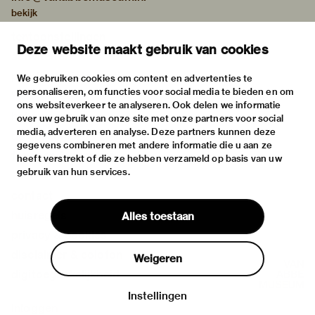
bekijk
tentoonstellingen
Deze website maakt gebruik van cookies
activiteiten
praktische informatie
We gebruiken cookies om content en advertenties te
personaliseren, om functies voor social media te bieden en om
over
ons websiteverkeer te analyseren. Ook delen we informatie
het museum
over uw gebruik van onze site met onze partners voor social
media, adverteren en analyse. Deze partners kunnen deze
de collectie
gegevens combineren met andere informatie die u aan ze
fondsen & partners
heeft verstrekt of die ze hebben verzameld op basis van uw
gebruik van hun services.
contact
huisregels
Alles toestaan
privacy & cookies
disclaimer & colofon
Weigeren
digitoegankelijkheid
Instellingen
Inloggen