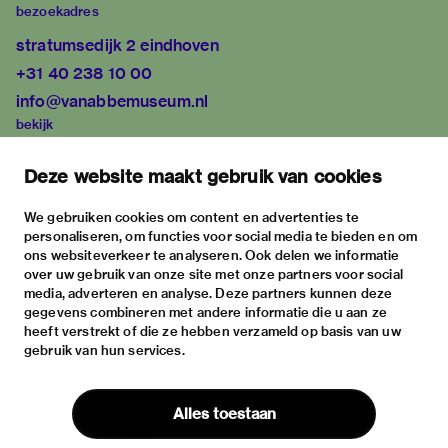
bezoekadres
stratumsedijk 2 eindhoven
+31 40 238 10 00
info@vanabbemuseum.nl
bekijk
tentoonstellingen
Deze website maakt gebruik van cookies
activiteiten
praktische informatie
We gebruiken cookies om content en advertenties te
personaliseren, om functies voor social media te bieden en om
over
ons websiteverkeer te analyseren. Ook delen we informatie
het museum
over uw gebruik van onze site met onze partners voor social
media, adverteren en analyse. Deze partners kunnen deze
de collectie
gegevens combineren met andere informatie die u aan ze
fondsen & partners
heeft verstrekt of die ze hebben verzameld op basis van uw
gebruik van hun services.
contact
huisregels
Alles toestaan
privacy & cookies