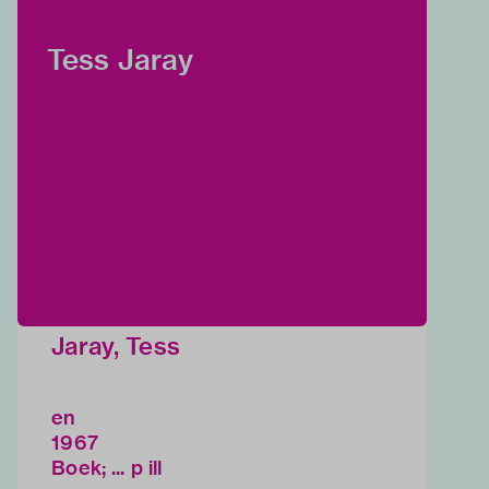
Tess Jaray
Jaray, Tess
en
1967
Boek; ... p ill