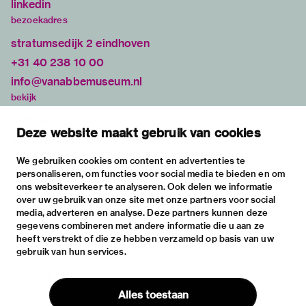
linkedin
bezoekadres
stratumsedijk 2 eindhoven
+31 40 238 10 00
info@vanabbemuseum.nl
bekijk
tentoonstellingen
Deze website maakt gebruik van cookies
activiteiten
praktische informatie
We gebruiken cookies om content en advertenties te
personaliseren, om functies voor social media te bieden en om
over
ons websiteverkeer te analyseren. Ook delen we informatie
het museum
over uw gebruik van onze site met onze partners voor social
media, adverteren en analyse. Deze partners kunnen deze
de collectie
gegevens combineren met andere informatie die u aan ze
fondsen & partners
heeft verstrekt of die ze hebben verzameld op basis van uw
gebruik van hun services.
contact
huisregels
Alles toestaan