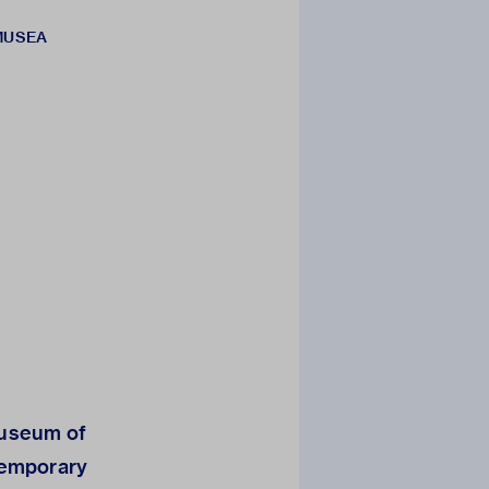
 MUSEA
Museum of
temporary