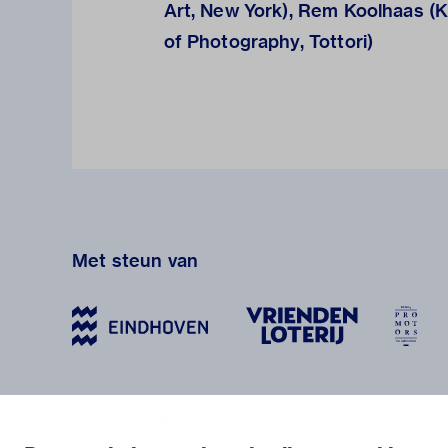
Art, New York), Rem Koolhaas (
of Photography, Tottori)
Met steun van
blijf op de hoogte
bezoekadres
bekijk