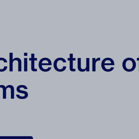
hitecture o
ms