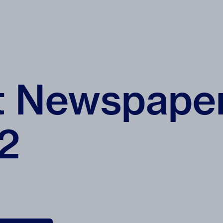
t Newspaper
2