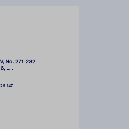
XV, No. 271-282
 ... .
OS 127