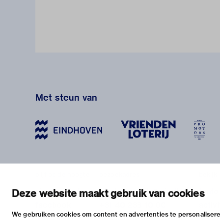
Met steun van
blijf op de hoogte
bezoekadres
bekijk
nieuwsbrief
stratumsedijk 2 eindhoven
tento
Deze website maakt gebruik van cookies
facebook
+31 40 238 10 00
activi
We gebruiken cookies om content en advertenties te personalisere
instagram
info@vanabbemuseum.nl
prakt