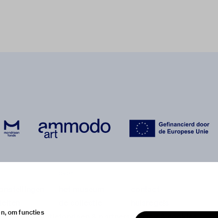
over
onstellingen
het museum
contact
teiten
de collectie
huisregels
n, om functies
ische informatie
fondsen & partners
privacy & cookies