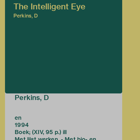
The Intelligent Eye
Perkins, D
Perkins, D
en
1994
Boek; (XIV, 95 p.) ill
Met lijst werken. - Met bio- en