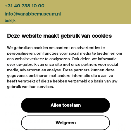
+31 40 238 10 00
info@vanabbemuseum.nl
bekijk
tentoonstellingen
Deze website maakt gebruik van cookies
activiteiten
praktische informatie
We gebruiken cookies om content en advertenties te
personaliseren, om functies voor social media te bieden en om
over
ons websiteverkeer te analyseren. Ook delen we informatie
het museum
over uw gebruik van onze site met onze partners voor social
media, adverteren en analyse. Deze partners kunnen deze
de collectie
gegevens combineren met andere informatie die u aan ze
fondsen & partners
heeft verstrekt of die ze hebben verzameld op basis van uw
gebruik van hun services.
contact
huisregels
Alles toestaan
privacy & cookies
disclaimer & colofon
Weigeren
digitoegankelijkheid