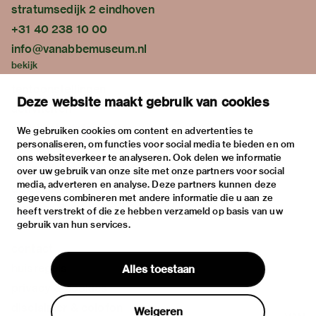
stratumsedijk 2 eindhoven
+31 40 238 10 00
info@vanabbemuseum.nl
bekijk
tentoonstellingen
Deze website maakt gebruik van cookies
activiteiten
praktische informatie
We gebruiken cookies om content en advertenties te
personaliseren, om functies voor social media te bieden en om
over
ons websiteverkeer te analyseren. Ook delen we informatie
het museum
over uw gebruik van onze site met onze partners voor social
media, adverteren en analyse. Deze partners kunnen deze
de collectie
gegevens combineren met andere informatie die u aan ze
fondsen & partners
heeft verstrekt of die ze hebben verzameld op basis van uw
gebruik van hun services.
contact
huisregels
Alles toestaan
privacy & cookies
disclaimer & colofon
Weigeren