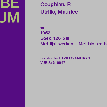
Coughlan, R
Utrillo, Maurice
en
1952
Boek; 126 p ill
Met lijst werken. - Met bio- en b
Located in: UTRILLO, MAURICE
VUBIS
:
2:19947